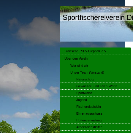
Sportfischereiverein 
Startseite - SFV Diepholz e.V.
Über den Verein
Wer sind wir
Unser Team (Vorstand)
Naturschutz
Gewässer- und Teich-Warte
Sportwarte
Jugend
Fischereiaufsicht
Ehrenausschuss
Hüttenverwaltung
Arbeitsdienstleiter