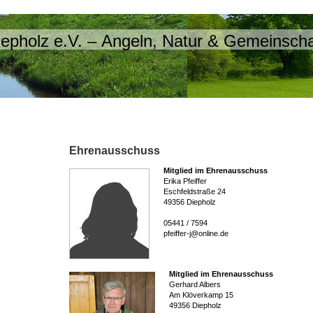
Diepholz e.V. – Angeln, Natur & Gemeinscha
Ehrenausschuss
Mitglied im Ehrenausschuss
Erika Pfeiffer
Eschfeldstraße 24
49356 Diepholz
05441 / 7594
pfeiffer-j@online.de
Mitglied im Ehrenausschuss
Gerhard Albers
Am Klöverkamp 15
49356 Diepholz